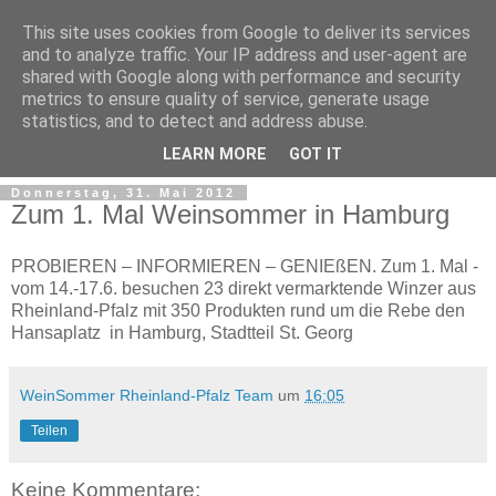
This site uses cookies from Google to deliver its services
and to analyze traffic. Your IP address and user-agent are
shared with Google along with performance and security
metrics to ensure quality of service, generate usage
statistics, and to detect and address abuse.
LEARN MORE
GOT IT
Donnerstag, 31. Mai 2012
Zum 1. Mal Weinsommer in Hamburg
PROBIEREN – INFORMIEREN – GENIEßEN. Zum 1. Mal -
vom 14.-17.6. besuchen 23 direkt vermarktende Winzer aus
Rheinland-Pfalz mit 350 Produkten rund um die Rebe den
Hansaplatz in Hamburg, Stadtteil St. Georg
WeinSommer Rheinland-Pfalz Team
um
16:05
Teilen
Keine Kommentare: